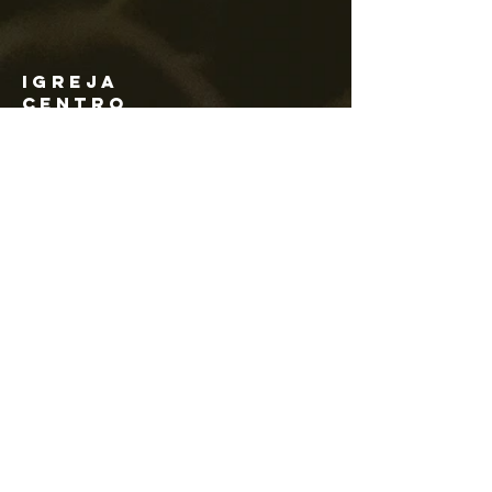
Igreja
Centro
Internacional de
avivamento
44 99174-0089
ciacom@igrejacia.com
Av. Com. Amorim Pedrosa
Molerinho 2224 próximo à Av. Arq.
Nildo Ribeiro da Rocha.
Maringá, Paraná