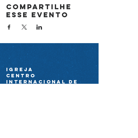
Compartilhe
esse evento
Igreja
Centro
Internacional de
avivamento
44 99174-0089
ciacom@igrejacia.com
Av. Com. Amorim Pedrosa
Molerinho 2224 próximo à Av. Arq.
Nildo Ribeiro da Rocha.