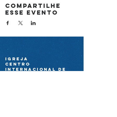
Compartilhe
esse evento
Igreja
Centro
Internacional de
avivamento
44 99174-0089
ciacom@igrejacia.com
Av. Com. Amorim Pedrosa
Molerinho 2224 próximo à Av. Arq.
Nildo Ribeiro da Rocha.