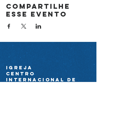
Compartilhe
esse evento
Igreja
Centro
Internacional de
avivamento
44 99174-0089
ciacom@igrejacia.com
Av. Com. Amorim Pedrosa
Molerinho 2224 próximo à Av. Arq.
Nildo Ribeiro da Rocha.