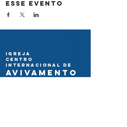
esse evento
Igreja
Centro
Internacional de
avivamento
44 99174-0089
ciacom@igrejacia.com
Av. Com. Amorim Pedrosa
Molerinho 2224 próximo à Av. Arq.
Nildo Ribeiro da Rocha.
Maringá, Paraná