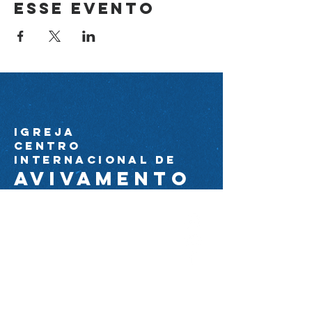
esse evento
Igreja
Centro
Internacional de
avivamento
44 99174-0089
ciacom@igrejacia.com
Av. Com. Amorim Pedrosa
Molerinho 2224 próximo à Av. Arq.
Nildo Ribeiro da Rocha.
Maringá, Paraná