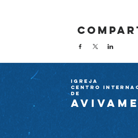
Compar
Igreja
Centro Interna
de
avivam