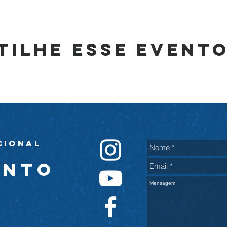
tilhe esse event
cional
ento