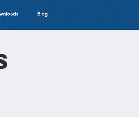
wnloads
Blog
s