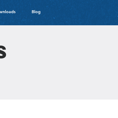
wnloads
Blog
s