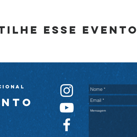
tilhe esse event
cional
ento