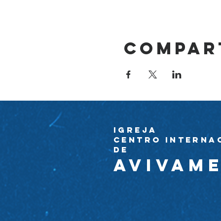
Compar
Igreja
Centro Interna
de
avivam