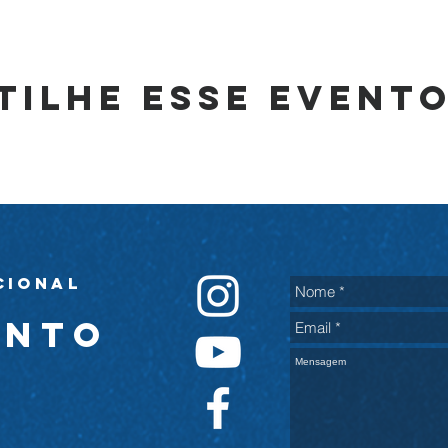
tilhe esse event
cional
ento