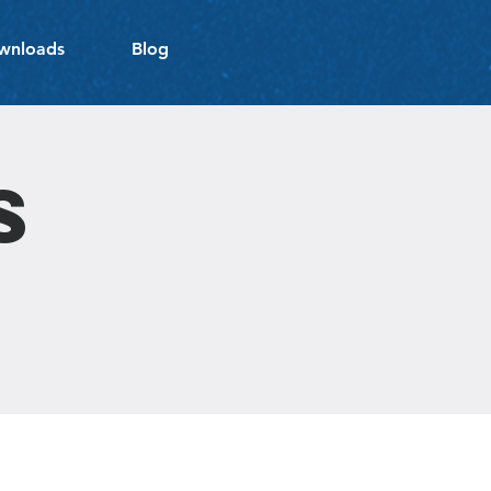
wnloads
Blog
s