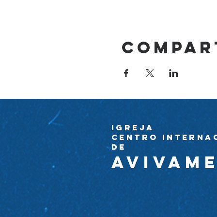
Compar
Igreja
Centro Interna
de
avivam