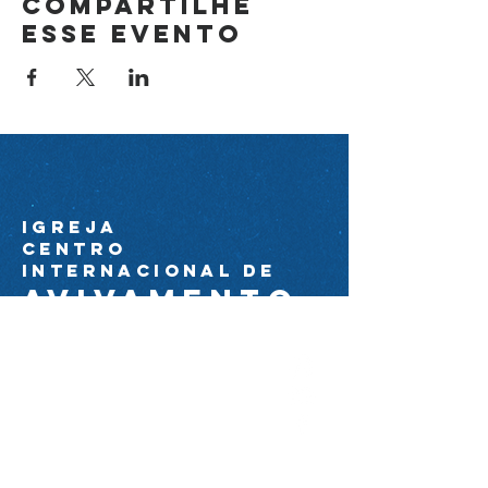
Compartilhe
esse evento
Igreja
Centro
Internacional de
avivamento
44 99174-0089
ciacom@igrejacia.com
Av. Com. Amorim Pedrosa
Molerinho 2224 próximo à Av. Arq.
Nildo Ribeiro da Rocha.