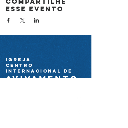
Compartilhe
esse evento
Igreja
Centro
Internacional de
avivamento
44 99174-0089
ciacom@igrejacia.com
Av. Com. Amorim Pedrosa
Molerinho 2224 próximo à Av. Arq.
Nildo Ribeiro da Rocha.