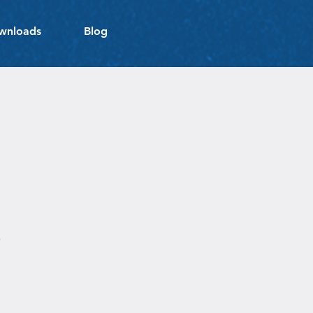
wnloads
Blog
S
e