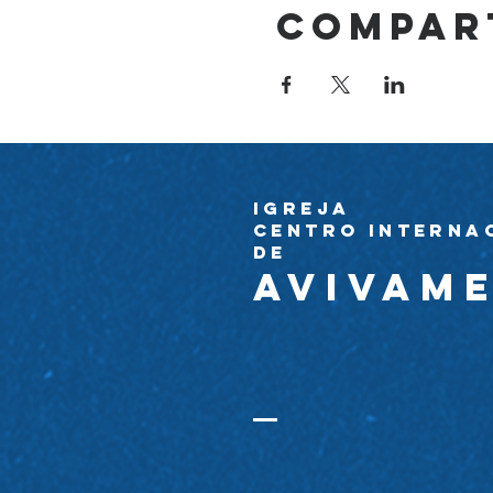
Compar
Igreja
Centro Interna
de
avivam