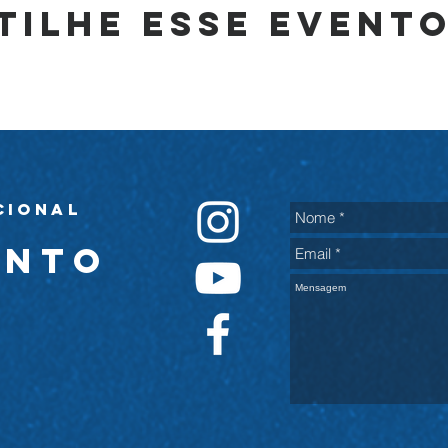
tilhe esse event
cional
ento